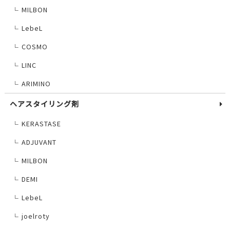
MILBON
└
LebeL
└
COSMO
└
LINC
└
ARIMINO
└
ヘアスタイリング剤
KERASTASE
└
ADJUVANT
└
MILBON
└
DEMI
└
LebeL
└
joelroty
└