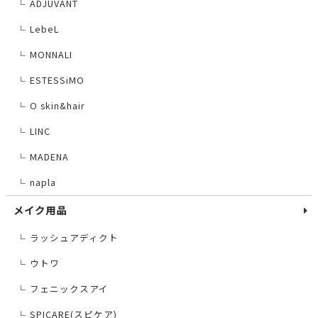
ADJUVANT
└
LebeL
└
MONNALI
└
ESTESSiMO
└
O skin&hair
└
LINC
└
MADENA
└
napla
└
メイク用品
ラッシュアディクト
└
ウトワ
└
フェニックスアイ
└
SPICARE(スピケア)
└