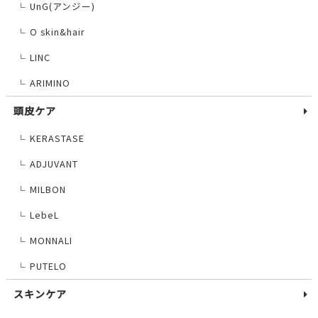
UnG(アンジー)
└
O skin&hair
└
LINC
└
ARIMINO
└
頭皮ケア
KERASTASE
└
ADJUVANT
└
MILBON
└
LebeL
└
MONNALI
└
PUTELO
└
スキンケア