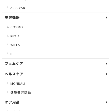
ADJUVANT
└
美容機器
COSMO
└
kirala
└
WiLLA
└
BH
└
フェムケア
ヘルスケア
MONNALI
└
健康美容商品
└
ケア用品