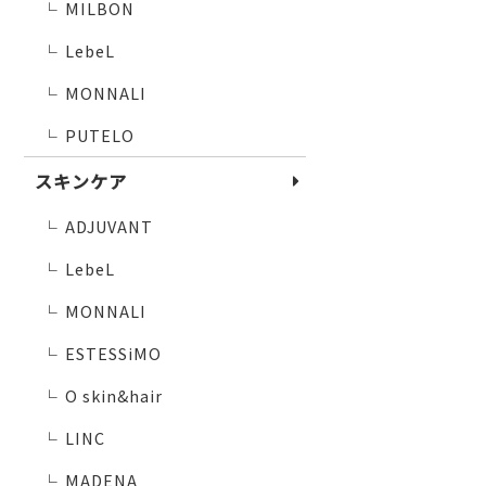
MILBON
└
LebeL
└
MONNALI
└
PUTELO
└
スキンケア
ADJUVANT
└
LebeL
└
MONNALI
└
ESTESSiMO
└
O skin&hair
└
LINC
└
MADENA
└