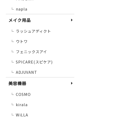
napla
└
メイク用品
ラッシュアディクト
└
ウトワ
└
フェニックスアイ
└
SPICARE(スピケア)
└
ADJUVANT
└
美容機器
COSMO
└
kirala
└
WiLLA
└