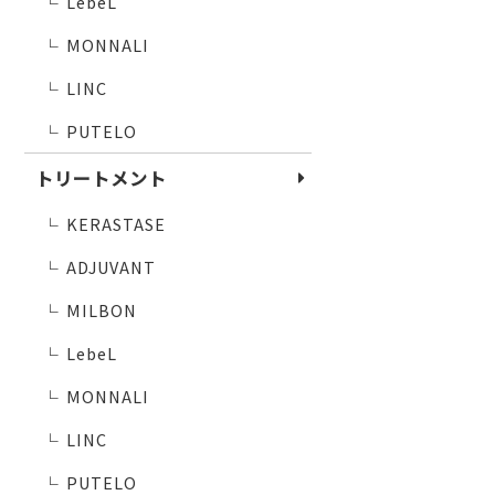
LebeL
└
MONNALI
└
LINC
└
PUTELO
└
トリートメント
KERASTASE
└
ADJUVANT
└
MILBON
└
LebeL
└
MONNALI
└
LINC
└
PUTELO
└