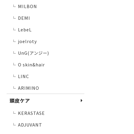
MILBON
└
DEMI
└
LebeL
└
joelroty
└
UnG(アンジー)
└
O skin&hair
└
LINC
└
ARIMINO
└
頭皮ケア
KERASTASE
└
ADJUVANT
└