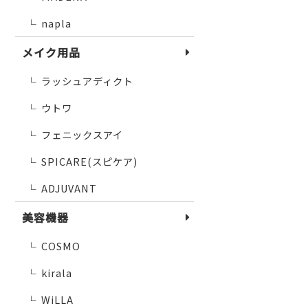
napla
└
メイク用品
ラッシュアディクト
└
ウトワ
└
フェニックスアイ
└
SPICARE(スピケア)
└
ADJUVANT
└
美容機器
COSMO
└
kirala
└
WiLLA
└