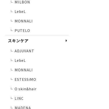
MILBON
└
LebeL
└
MONNALI
└
PUTELO
└
スキンケア
ADJUVANT
└
LebeL
└
MONNALI
└
ESTESSiMO
└
O skin&hair
└
LINC
└
MADENA
└