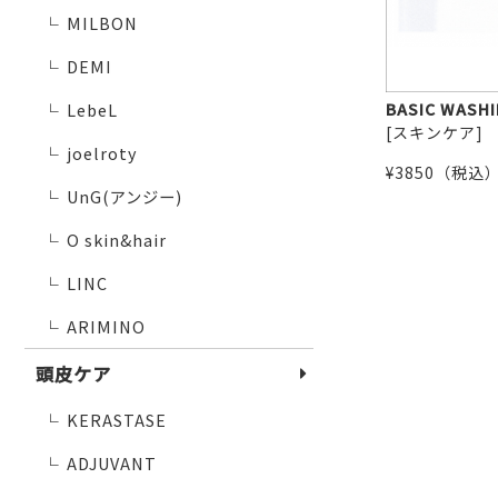
MILBON
└
DEMI
└
LebeL
└
joelroty
└
UnG(アンジー)
└
O skin&hair
└
LINC
└
ARIMINO
└
頭皮ケア
KERASTASE
└
ADJUVANT
└