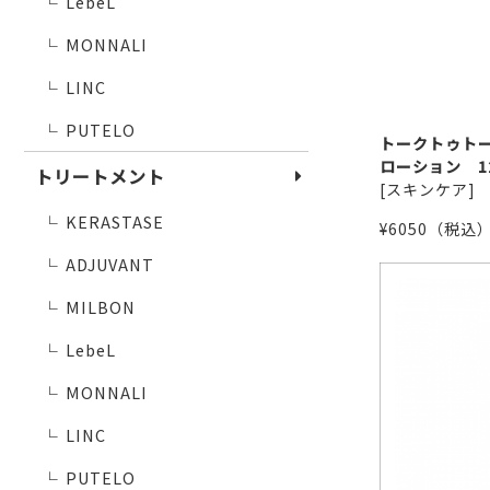
LebeL
└
MONNALI
└
LINC
└
PUTELO
└
トリートメント
KERASTASE
└
ADJUVANT
└
MILBON
└
LebeL
└
MONNALI
└
LINC
└
PUTELO
└