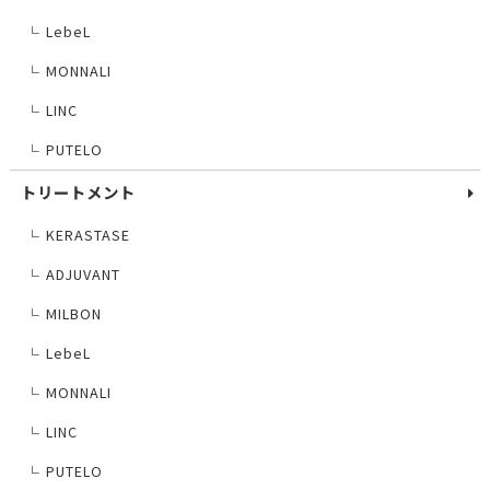
LebeL
└
MONNALI
└
LINC
└
PUTELO
└
トリートメント
KERASTASE
└
ADJUVANT
└
MILBON
└
LebeL
└
MONNALI
└
LINC
└
PUTELO
└