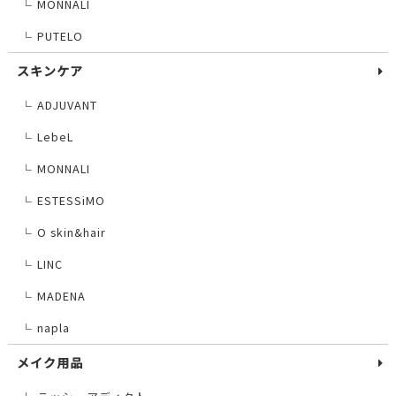
MONNALI
└
PUTELO
└
スキンケア
ADJUVANT
└
LebeL
└
MONNALI
└
ESTESSiMO
└
O skin&hair
└
LINC
└
MADENA
└
napla
└
メイク用品