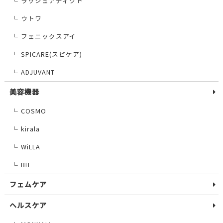
ラッシュアディクト
└
ウトワ
└
フェニックスアイ
└
SPICARE(スピケア)
└
ADJUVANT
└
美容機器
COSMO
└
kirala
└
WiLLA
└
BH
└
フェムケア
ヘルスケア