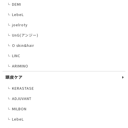
DEMI
└
LebeL
└
joelroty
└
UnG(アンジー)
└
O skin&hair
└
LINC
└
ARIMINO
└
頭皮ケア
KERASTASE
└
ADJUVANT
└
MILBON
└
LebeL
└